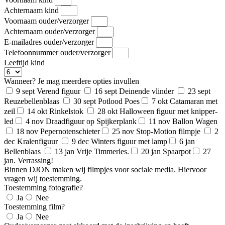
Achternaam kind
Voornaam ouder/verzorger
Achternaam ouder/verzorger
E-mailadres ouder/verzorger
Telefoonnummer ouder/verzorger
Leeftijd kind
Wanneer? Je mag meerdere opties invullen
9 sept Verend figuur
16 sept Deinende vlinder
23 sept
Reuzebellenblaas
30 sept Potlood Poes
7 okt Catamaran met
zeil
14 okt Rinkelstok
28 okt Halloween figuur met knipper-
led
4 nov Draadfiguur op Spijkerplank
11 nov Ballon Wagen
18 nov Pepernotenschieter
25 nov Stop-Motion filmpje
2
dec Kralenfiguur
9 dec Winters figuur met lamp
6 jan
Bellenblaas
13 jan Vrije Timmerles.
20 jan Spaarpot
27
jan. Verrassing!
Binnen DJON maken wij filmpjes voor sociale media. Hiervoor
vragen wij toestemming.
Toestemming fotografie?
Ja
Nee
Toestemming film?
Ja
Nee