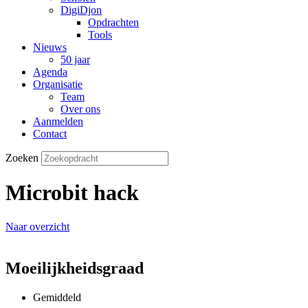
DigiDjon
Opdrachten
Tools
Nieuws
50 jaar
Agenda
Organisatie
Team
Over ons
Aanmelden
Contact
Zoeken
Microbit hack
Naar overzicht
Moeilijkheidsgraad
Gemiddeld