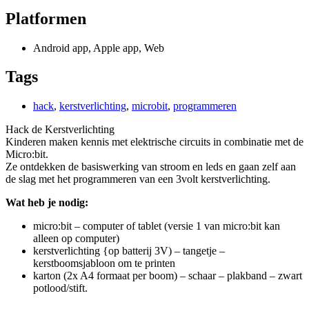
Platformen
Android app
,
Apple app
,
Web
Tags
hack
,
kerstverlichting
,
microbit
,
programmeren
Hack de Kerstverlichting
Kinderen maken kennis met elektrische circuits in combinatie met de
Micro:bit.
Ze ontdekken de basiswerking van stroom en leds en gaan zelf aan
de slag met het programmeren van een 3volt kerstverlichting.
Wat heb je nodig:
micro:bit – computer of tablet (versie 1 van micro:bit kan
alleen op computer)
kerstverlichting {op batterij 3V) – tangetje –
kerstboomsjabloon om te printen
karton (2x A4 formaat per boom) – schaar – plakband – zwart
potlood/stift.