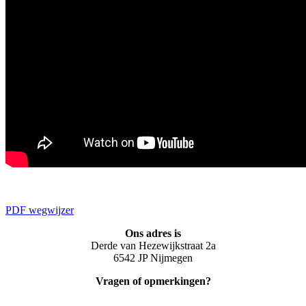
PDF wegwijzer
Ons adres is
Derde van Hezewijkstraat 2a
6542 JP Nijmegen
Vragen of opmerkingen?
info@djonijmegen.nl