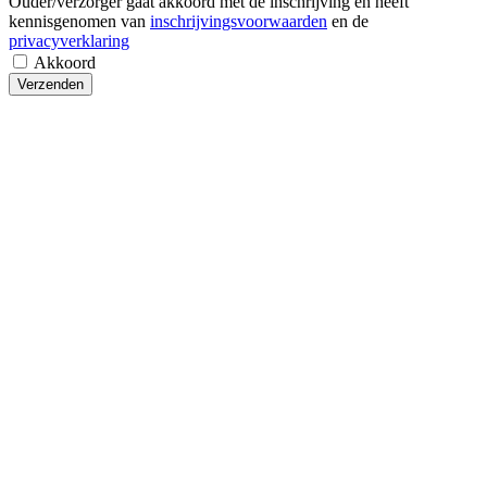
Ouder/verzorger gaat akkoord met de inschrijving en heeft
kennisgenomen van
inschrijvingsvoorwaarden
en de
privacyverklaring
Akkoord
Verzenden