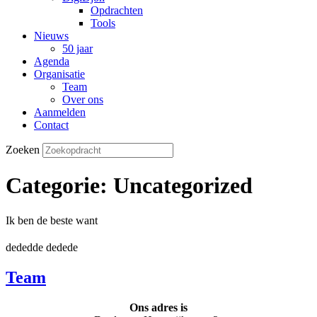
Opdrachten
Tools
Nieuws
50 jaar
Agenda
Organisatie
Team
Over ons
Aanmelden
Contact
Zoeken
Categorie:
Uncategorized
Ik ben de beste want
dededde dedede
Team
Ons adres is