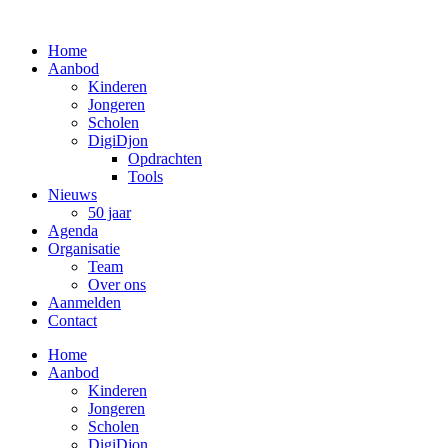
Ga
naar
Home
de
Aanbod
inhoud
Kinderen
Jongeren
Scholen
DigiDjon
Opdrachten
Tools
Nieuws
50 jaar
Agenda
Organisatie
Team
Over ons
Aanmelden
Contact
Home
Aanbod
Kinderen
Jongeren
Scholen
DigiDjon