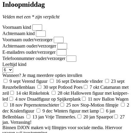
Inloopmiddag
Velden met een * zijn verplicht
Voornaam kind
Achternaam kind
Voornaam ouder/verzorger
Achternaam ouder/verzorger
E-mailadres ouder/verzorger
Telefoonnummer ouder/verzorger
Leeftijd kind
Wanneer? Je mag meerdere opties invullen
9 sept Verend figuur
16 sept Deinende vlinder
23 sept
Reuzebellenblaas
30 sept Potlood Poes
7 okt Catamaran met
zeil
14 okt Rinkelstok
28 okt Halloween figuur met knipper-
led
4 nov Draadfiguur op Spijkerplank
11 nov Ballon Wagen
18 nov Pepernotenschieter
25 nov Stop-Motion filmpje
2
dec Kralenfiguur
9 dec Winters figuur met lamp
6 jan
Bellenblaas
13 jan Vrije Timmerles.
20 jan Spaarpot
27
jan. Verrassing!
Binnen DJON maken wij filmpjes voor sociale media. Hiervoor
vragen wij toestemming.